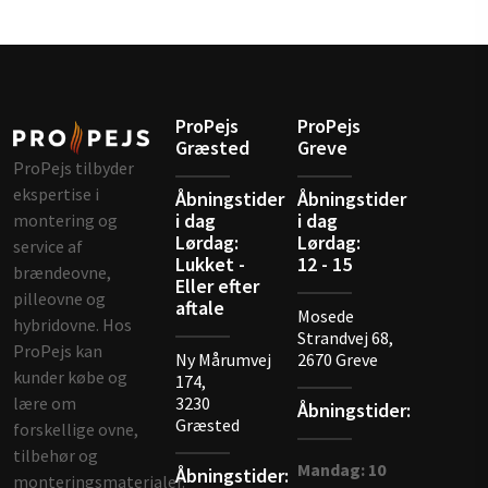
ProPejs
ProPejs
Græsted
Greve
ProPejs tilbyder
ekspertise i
Åbningstider
Åbningstider
i dag
i dag
montering og
Lørdag:
Lørdag:
service af
Lukket -
12 - 15
brændeovne,
Eller efter
pilleovne og
aftale
Mosede
hybridovne. Hos
Strandvej 68,
ProPejs kan
Ny Mårumvej
2670 Gre​ve
kunder købe og
174,
lære om
3230
Åbningstider:
Græsted
forskellige ovne,
tilbehør og
Mandag: 10
Åbningstider:
monteringsmaterialer.