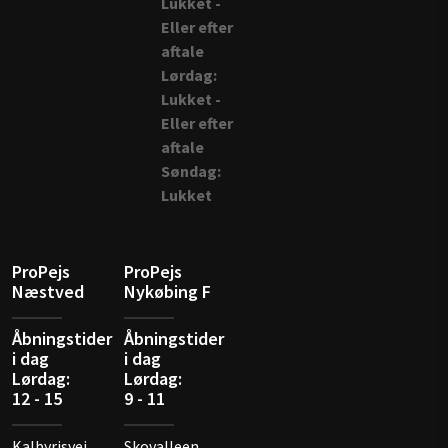
Lukket -
Eller efter
aftale
Lørdag:
Lukket -
Eller efter
aftale
Søndag:
Lukket
ProPejs
ProPejs
Næstved
Nykøbing F
Åbningstider
Åbningstider
i dag
i dag
Lørdag:
Lørdag:
12 - 15
9 - 11
Kalbyrisvej
Skovalleen